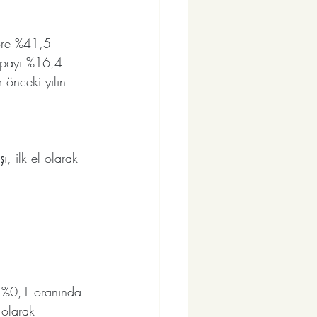
göre %41,5 
n payı %16,4 
 önceki yılın 
, ilk el olarak 
re %0,1 oranında 
 olarak 