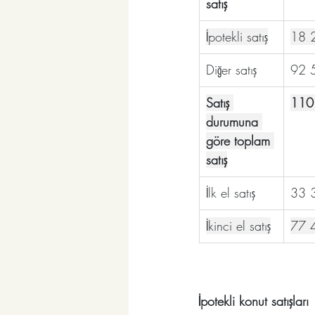
satış
İpotekli satış
18 
Diğer satış
92 
Satış 
110
durumuna 
göre toplam 
satış
İlk el satış
33 
İkinci el satış
77 
İpotekli konut satışlar