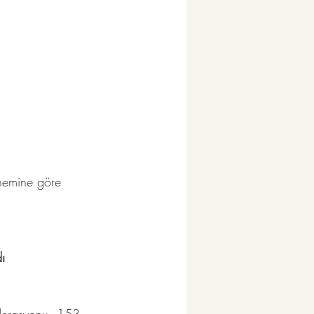
önemine göre 
ı
ederasyonu, 153 