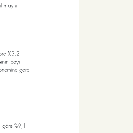
lın aynı 
göre %3,2 
ının payı 
dönemine göre 
na göre %9,1 