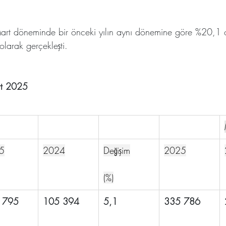
Mart döneminde bir önceki yılın aynı dönemine göre %20,1 
larak gerçekleşti.
art 2025
5
2024
Değişim
2025
(%)
 795
105 394
5,1
335 786