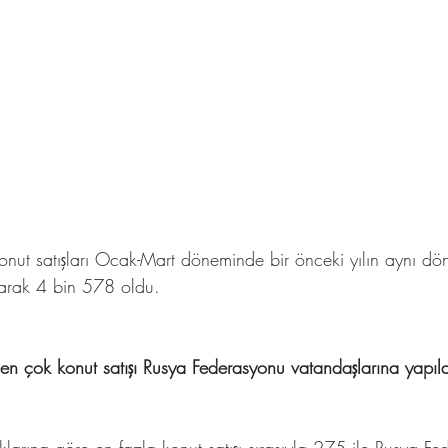
onut satışları Ocak-Mart döneminde bir önceki yılın aynı d
arak 4 bin 578 oldu.
 en çok konut satışı Rusya Federasyonu vatandaşlarına yapıld
klarına göre en fazla konut satışı sırasıyla 275 ile Rusya F