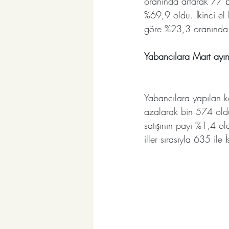
oranında artarak 77 bi
%69,9 oldu. İkinci el 
göre %23,3 oranında 
Yabancılara Mart ayın
Yabancılara yapılan k
azalarak bin 574 oldu
satışının payı %1,4 ol
iller sırasıyla 635 il