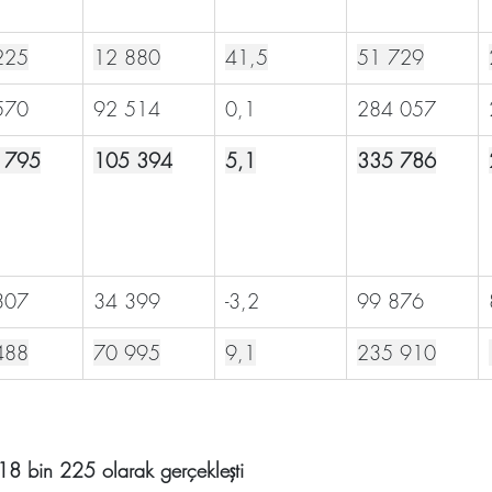
225
12 880
41,5
51 729
570
92 514
0,1
284 057
 795
105 394
5,1
335 786
307
34 399
-3,2
99 876
488
70 995
9,1
235 910
ı 18 bin 225 olarak gerçekleşti