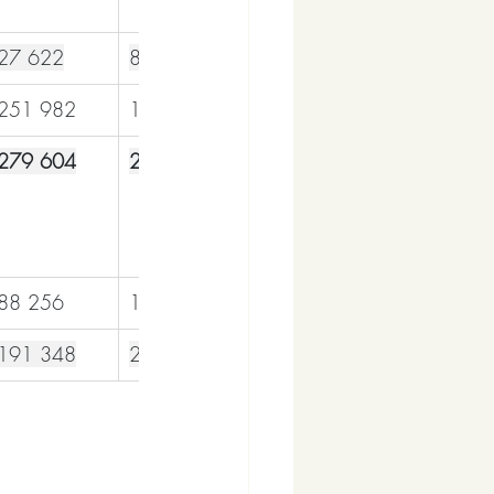
27 622
87,3
251 982
12,7
279 604
20,1
88 256
13,2
191 348
23,3