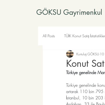
GÖKSU Gayrimenkul
All Posts
TÜİK Konut Satış İstatistikler
Kurtuluş GÖKSU
10
Konut Satı
Türkiye genelinde Mar
Türkiye genelinde konu
artarak 110 bin 795 ol
İstanbul, 10 bin 203 i
Ardahan, 33 ile Baybur