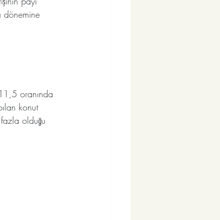
ışının payı 
nı dönemine 
 %11,5 oranında 
ılan konut 
 fazla olduğu 