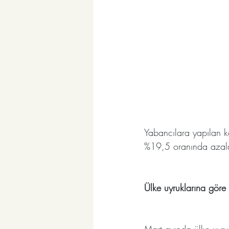
Yabancılara yapılan k
%19,5 oranında azal
Ülke uyruklarına göre
Mart ayında ülke uyru