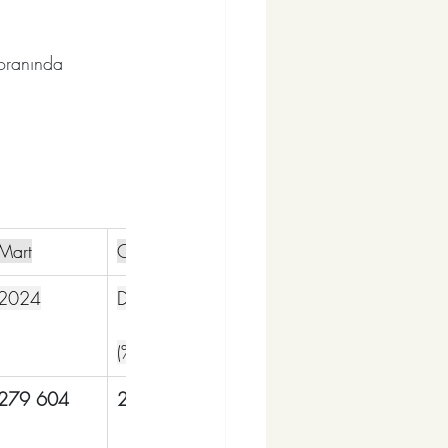
oranında 
Mart
Ocak-Mart
2024
Değişim
(%)
279 604
20,1