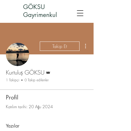
GÖKSU
Gayrimenkul
Diğer Eylemler
Takip Et
Admin
Kurtuluş GÖKSU
1 Takipçi
0 Takip edilenler
Profil
Katılım tarihi: 20 Ağu 2024
Yazılar