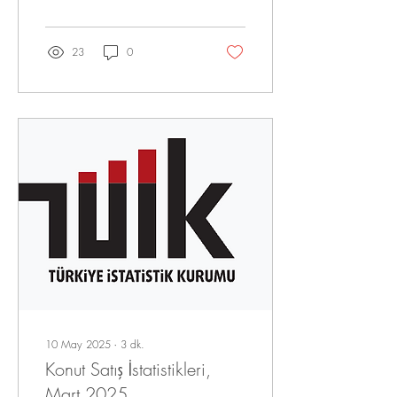
Türkiye genelinde ilk el konut
satış sayısı Mart ayında bir
önceki yılın aynı ayına göre
23
0
%1,3 oranında artarak 35
bin 725 oldu. İkinci el konut
satışları ise Mart ayında bir
önceki yılın aynı ayına göre
%3,6 oranında azalarak 77
bin 642 oldu. Toplam konut
satışları içinde ilk el konut
satışlarının payı %31,5, ikinci
el konut satışlarının payı
%68,5 oldu....
10 May 2025
∙
3
dk.
Konut Satış İstatistikleri,
Mart 2025