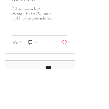
Türkiye genelinde Mart
ayında 110 bin 795 konut
satıldı Türkiye genelinde konut
satışları Mart ayında bir
önceki yılın aynı ayına göre...
13
0