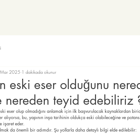
i
 Mar 2025
1 dakikada okunur
ın eski eser olduğunu ner
 nereden teyid edebiliriz ? 
 eski eser olup olmadığını anlamak için ilk başvurulacak kaynaklardan birid
r alıyorsa, bu, yapının inşa tarihinin oldukça eski olabileceğine ve potansi
e işaret eder.
mak da önemli bir adımdır. Şu yollarla daha detaylı bilgi elde edilebilir: