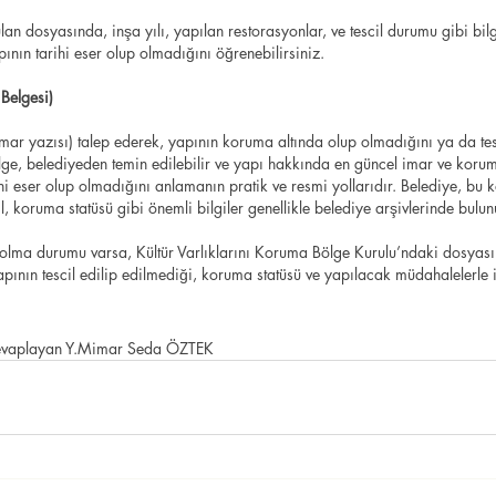
an dosyasında, inşa yılı, yapılan restorasyonlar, ve tescil durumu gibi bilgi
ının tarihi eser olup olmadığını öğrenebilirsiniz.
Belgesi)
mar yazısı) talep ederek, yapının koruma altında olup olmadığını ya da te
lge, belediyeden temin edilebilir ve yapı hakkında en güncel imar ve koruma 
hi eser olup olmadığını anlamanın pratik ve resmi yollarıdır. Belediye, bu 
l, koruma statüsü gibi önemli bilgiler genellikle belediye arşivlerinde bulun
r olma durumu varsa, Kültür Varlıklarını Koruma Bölge Kurulu’ndaki dosyası
pının tescil edilip edilmediği, koruma statüsü ve yapılacak müdahalelerle ilg
evaplayan Y.Mimar Seda ÖZTEK