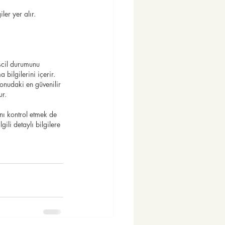
ler yer alır. 
scil durumunu 
bilgilerini içerir.
konudaki en güvenilir 
ur.
nı kontrol etmek de 
ili detaylı bilgilere 