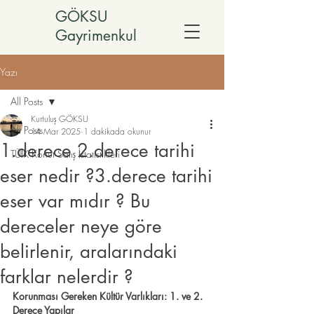
GÖKSU
Gayrimenkul
Yazı
All Posts
Kurtuluş GÖKSU
All Posts
14 Mar 2025
1 dakikada okunur
1.derece 2.derece tarihi
TÜİK Konut Satış İstatistikleri
eser nedir ?3.derece tarihi
eser var mıdır ? Bu
dereceler neye göre
belirlenir, aralarındaki
farklar nelerdir ?
Korunması Gereken Kültür Varlıkları: 1. ve 2. 
Derece Yapılar