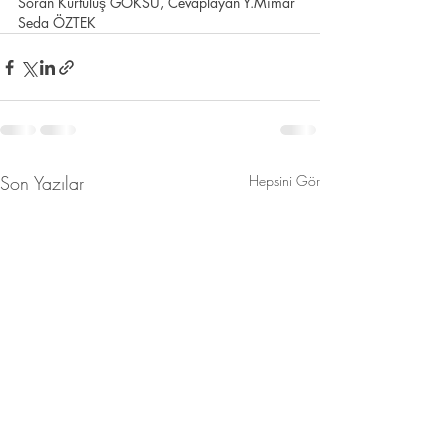
Soran Kurtuluş GÖKSU, Cevaplayan Y.Mimar 
Seda ÖZTEK
Son Yazılar
Hepsini Gör