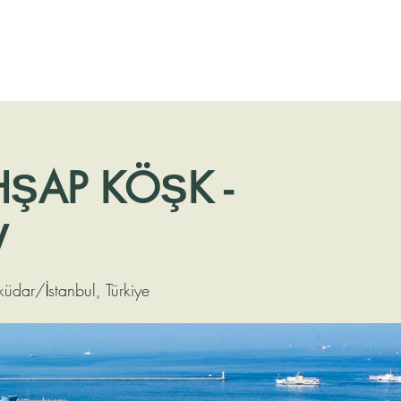
ŞAP KÖŞK -
V
küdar/İstanbul, Türkiye