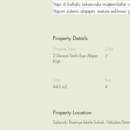
Yapı 4 katlıdır, arkasında müştemilatlar v
Yapım sistemi ahşaptır, restore edilmesi g
Property Details
Property Type
Oda
2.Derece Tarihi Eser Ahşap
7
Köşk
Size
Kat
445 m2
4
Property Location
Salacak, İhsaniye İskele Sokak, Üsküdar/İstan