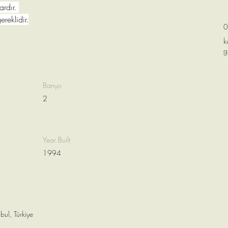
ardır. 
ereklidir.
0
k
g
Banyo
2
Year Built
1994
bul, Türkiye