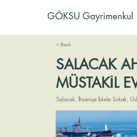
GÖKSU Gayrimenkul
< Back
SALACAK AH
MÜSTAKİL E
Salacak, İhsaniye İskele Sokak, Üs