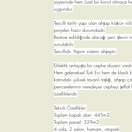
sayesinde hem özel bir konut olmaya hem
uygundur.
Tescilli tarihi yapı olan ahşap köşkün rö
projeleri hazır durumdadır.
Restore edildiğinde alacağı yeni işlevin n
sunulabilir.
Tescillidir. Yapım sistemi ahşaptır.
Eklektik anlayışta bir cephe düzeni vardır
Hem geleneksel Türk Evi hem de klasik bat
katındaki yüksek tavanlı taşlığı, ahşap ç
pencerelerinin neredeyse cepheyi şeffaf 
özellikleridir.
Teknik Özellikler:
Toplam kapalı alan: 445m2
Toplam parsel: 329m2
4 oda, 2 salon, hamam, otopark