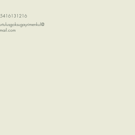
5416131216
urtulusgoksugayrimenkul@
mail.com