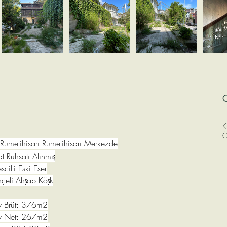
C
K
Ö
                                                     Rumelihisarı Rumelihisarı Merkezde
at Ruhsatı Alınmış
escilli Eski Eser
çeli Ahşap Köşk
v Brüt: 376m2
v Net: 267m2