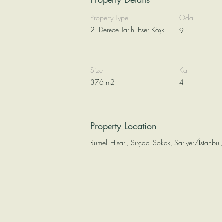
Property Type
Oda
2. Derece Tarihi Eser Köşk
9
Size
Kat
376 m2
4
Property Location
Rumeli Hisarı, Sırçacı Sokak, Sarıyer/İstanbul,