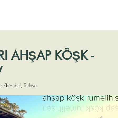
RI AHŞAP KÖŞK -
V
r/İstanbul, Türkiye