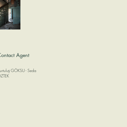
ontact Agent
urtuluş GÖKSU - Seda
ZTEK