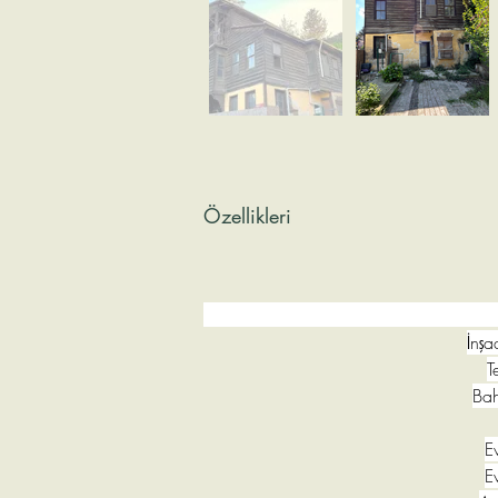
Özellikleri
İnşa
T
Bah
E
E