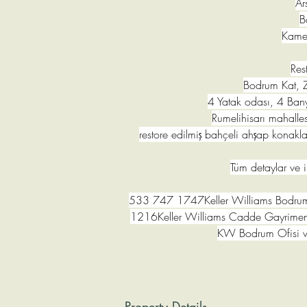
Ar
B
Kame
Res
Bodrum Kat, Z
4 Yatak odası, 4 Ban
Rumelihisarı mahalle
restore edilmiş bahçeli ahşap konakl
Tüm detaylar ve i
533 747 1747Keller Williams Bodrum
1216Keller Williams Cadde Gayrimenk
KW Bodrum Ofisi ve 
Property Details