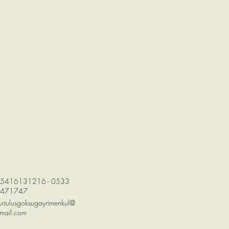
5416131216 - 0533
471747
urtulusgoksugayrimenkul@
mail.com