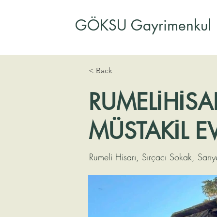
GÖKSU Gayrimenkul
< Back
RUMELİHİSA
MÜSTAKİL E
Rumeli Hisarı, Sırçacı Sokak, Sarıye