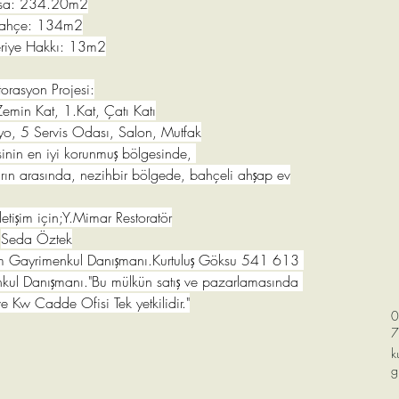
sa: 234.20m2
ahçe: 134m2
riye Hakkı: 13m2
torasyon Projesi:
emin Kat, 1.Kat, Çatı Katı
yo, 5 Servis Odası, Salon, Mutfak
sinin en iyi korunmuş bölgesinde, 
arın arasında, nezihbir bölgede, bahçeli ahşap ev
letişim için;Y.Mimar Restoratör
Seda Öztek
 Gayrimenkul Danışmanı.Kurtuluş Göksu 541 613 
ul Danışmanı."Bu mülkün satış ve pazarlamasında 
Kw Cadde Ofisi Tek yetkilidir."
0
7
k
g